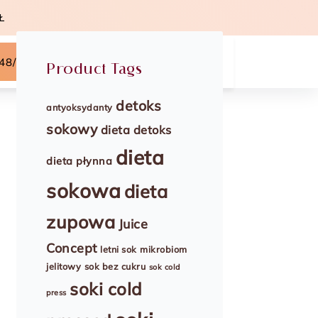
Ł
48/504-867-754
Product Tags
detoks
antyoksydanty
sokowy
dieta detoks
dieta
dieta płynna
sokowa
dieta
zupowa
Juice
Concept
letni sok
mikrobiom
jelitowy
sok bez cukru
sok cold
soki cold
press