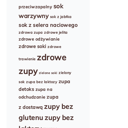
sok
przeciwzapalny
warzywny
sok z jabłka
sok z selera naciowego
zdrowa zupa
zdrowe jelita
zdrowe odżywianie
zdrowe soki
zdrowe
zdrowe
trawienie
zupy
zielony
zielone soki
zupa
sok
zupa bez laktozy
detoks
zupa na
zupa
odchudzanie
zupy bez
z dostawą
glutenu
zupy bez