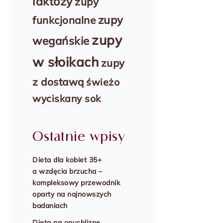
laktozy
zupy
zupy
funkcjonalne
zupy
wegańskie
w słoikach
zupy
z dostawą
świeżo
wyciskany sok
Ostatnie wpisy
Dieta dla kobiet 35+
a wzdęcia brzucha –
kompleksowy przewodnik
oparty na najnowszych
badaniach
Dieta na opuchliznę