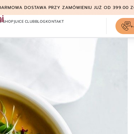
DARMOWA DOSTAWA PRZY ZAMÓWIENIU JUŻ OD 399.00 Z
i
S SHOP
JUICE CLUB
BLOG
KONTAKT
+