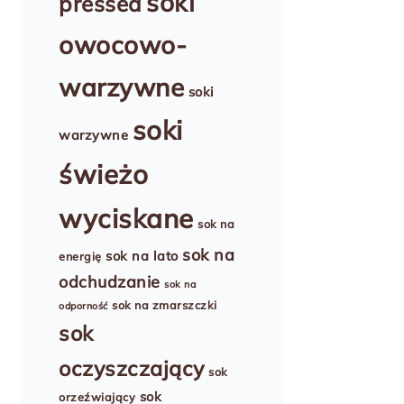
soki
pressed
owocowo-
warzywne
soki
soki
warzywne
świeżo
wyciskane
sok na
sok na
sok na lato
energię
odchudzanie
sok na
sok na zmarszczki
odporność
sok
oczyszczający
sok
sok
orzeźwiający