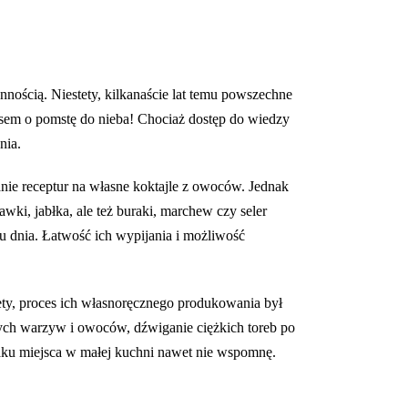
nością. Niestety, kilkanaście lat temu powszechne
zasem o pomstę do nieba! Chociaż dostęp do wiedzy
nia.
nie receptur na własne koktajle z owoców. Jednak
ki, jabłka, ale też buraki, marchew czy seler
u dnia. Łatwość ich wypijania i możliwość
ety, proces ich własnoręcznego produkowania był
ych warzyw i owoców, dźwiganie ciężkich toreb po
raku miejsca w małej kuchni nawet nie wspomnę.