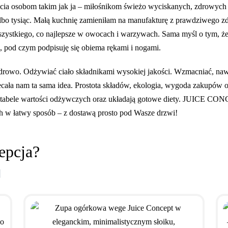
życia osobom takim jak ja – miłośnikom świeżo wyciskanych, zdrowyc
. Albo tysiąc. Małą kuchnię zamieniłam na manufakturę z prawdziwego
 wszystkiego, co najlepsze w owocach i warzywach. Sama myśl o tym, ż
pod czym podpisuję się obiema rękami i nogami.
 zdrowo. Odżywiać ciało składnikami wysokiej jakości. Wzmacniać, nawa
iecała nam ta sama idea. Prostota składów, ekologia, wygoda zakupów
ą tabele wartości odżywczych oraz układają gotowe diety. JUICE CON
w łatwy sposób – z dostawą prosto pod Wasze drzwi!
epcja?
!