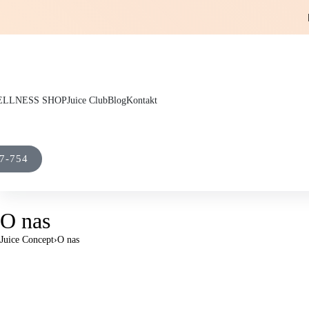
LLNESS SHOP
Juice Club
Blog
Kontakt
7-754
O nas
Juice Concept
›
O nas