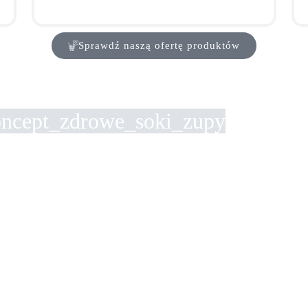
Sprawdź naszą ofertę produktów
ncept_zdrowe_soki_zupy