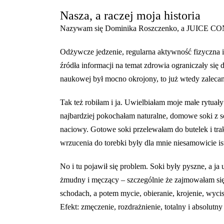
Nasza, a raczej
moja historia
Nazywam się Dominika Roszczenko, a JUICE CONC
Odżywcze jedzenie, regularna aktywność fizyczna i
źródła informacji na temat zdrowia ograniczały się
naukowej był mocno okrojony, to już wtedy zaleca
Tak też robiłam i ja. Uwielbiałam moje małe rytu
najbardziej pokochałam naturalne, domowe soki z s
naciowy. Gotowe soki przelewałam do butelek i tra
wrzucenia do torebki były dla mnie niesamowicie is
No i tu pojawił się problem. Soki były pyszne, a 
żmudny i męczący – szczególnie że zajmowałam się
schodach, a potem mycie, obieranie, krojenie, wyc
Efekt: zmęczenie, rozdrażnienie, totalny i absolut