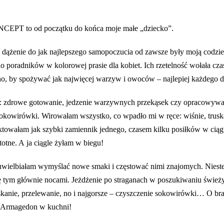
EPT to od początku do końca moje małe „dziecko”.
 dążenie do jak najlepszego samopoczucia od zawsze były moją codzien
 do poradników w kolorowej prasie dla kobiet. Ich rzetelność wołała c
no, by spożywać jak najwięcej warzyw i owoców – najlepiej każdego d
ały: zdrowe gotowanie, jedzenie warzywnych przekąsek czy opracowywa
okowirówki. Wirowałam wszystko, co wpadło mi w ręce: wiśnie, truskaw
ktowałam jak szybki zamiennik jednego, czasem kilku posiłków w ciąg
totne. A ja ciągle żyłam w biegu!
ja uwielbiałam wymyślać nowe smaki i częstować nimi znajomych. Niest
 tym głównie nocami. Jeżdżenie po straganach w poszukiwaniu śwież
iskanie, przelewanie, no i najgorsze – czyszczenie sokowirówki… O b
ny Armagedon w kuchni!