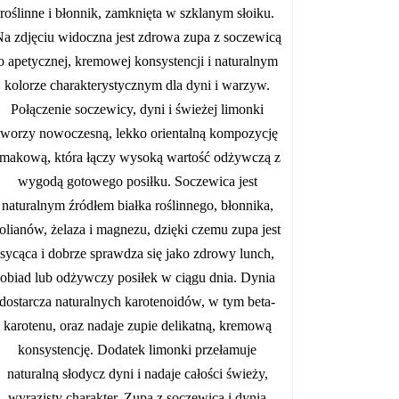
Zupa pom
Jeden z best
i mleki
w nowoczesn
regenerację i