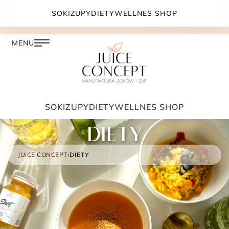
DARMOWA DOSTAWA PRZY ZAMÓWIENIU JUŻ OD
SOKI
ZUPY
DIETY
WELLNES SHOP
399.00 ZŁ
SOKI
ZUPY
DIETY
WELLNES SHOP
DIETY
JUICE CONCEPT
›
DIETY