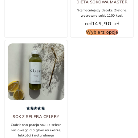
DIETA SOKOWA MASTER
Najmocniejszy detoks. Zielone,
wytrawne soki. 1100 kcal.
od
149,90
zł
Wybierz opcje
Oceniono
5.00
na 5
SOK Z SELERA CELERY
Codzienna porcja soku z selera
naciowego dla glow na skórze,
lekkości i naturalnego