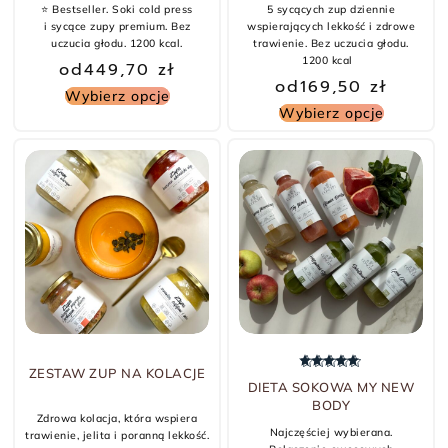
⭐️ Bestseller. Soki cold press
5 sycących zup dziennie
i sycące zupy premium. Bez
wspierających lekkość i zdrowe
uczucia głodu. 1200 kcal.
trawienie. Bez uczucia głodu.
1200 kcal
od
449,70
zł
od
169,50
zł
Wybierz opcje
Wybierz opcje
-5% TANIEJ
ZESTAW ZUP NA KOLACJE
Oceniono
5.00
na 5
DIETA SOKOWA MY NEW
BODY
Zdrowa kolacja, która wspiera
Najczęściej wybierana.
trawienie, jelita i poranną lekkość.