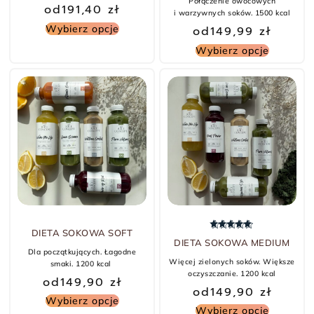
Połączenie owocowych
od
191,40
zł
i warzywnych soków. 1500 kcal
Wybierz opcje
od
149,99
zł
Wybierz opcje
DIETA SOKOWA SOFT
Oceniono
5.00
na 5
DIETA SOKOWA MEDIUM
Dla początkujących. Łagodne
Więcej zielonych soków. Większe
smaki. 1200 kcal
oczyszczanie. 1200 kcal
od
149,90
zł
od
149,90
zł
Wybierz opcje
Wybierz opcje