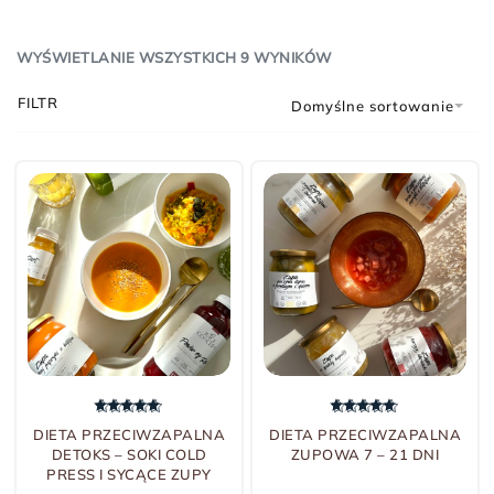
WYŚWIETLANIE WSZYSTKICH 9 WYNIKÓW
FILTR
Domyślne sortowanie
-5% TANIEJ
-7% TANIEJ
Oceniono
5.00
na 5
Oceniono
5.00
na 5
DIETA PRZECIWZAPALNA
DIETA PRZECIWZAPALNA
DETOKS – SOKI COLD
ZUPOWA 7 – 21 DNI
PRESS I SYCĄCE ZUPY