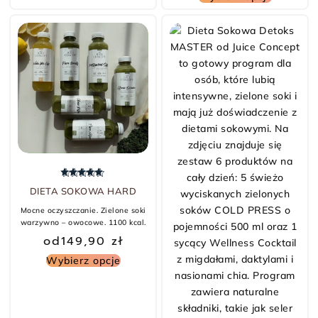
Oceniono
5.00
na 5
DIETA SOKOWA HARD
Mocne oczyszczanie. Zielone soki
warzywno – owocowe. 1100 kcal.
od
149,90
zł
Wybierz opcje