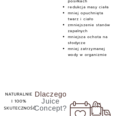
posiłkach
redukcja masy ciała
mniej opuchnięta
twarz i ciało
zmniejszenie stanów
zapalnych
mniejsza ochota na
słodycze
mniej zatrzymanej
wody w organizmie
Dlaczego
NATURALNIE
Juice
I 100%
Concept?
SKUTECZNOŚĆ