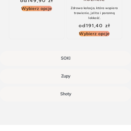
od
149,90
zł
Wybierz opcje
Zdrowa kolacja, która wspiera
trawienie, jelita i poranną
lekkość.
od
191,40
zł
Wybierz opcje
SOKI
Zupy
Shoty