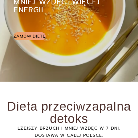
MNIEJ WZDĘĆ. WIĘCEJ
ENERGII.
ZAMÓW DIETĘ
Dieta przeciwzapalna
detoks
LŻEJSZY BRZUCH I MNIEJ WZDĘĆ W 7 DNI.
DOSTAWA W CAŁEJ POLSCE.