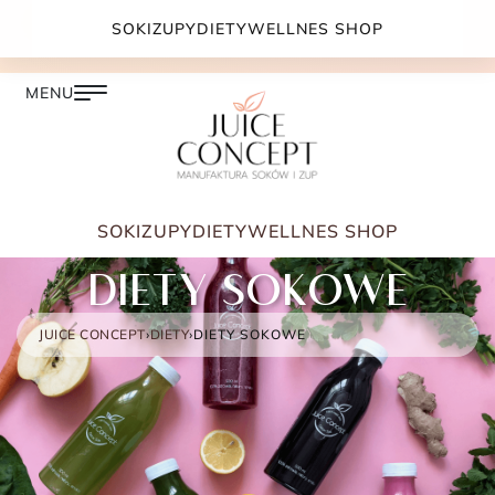
DARMOWA DOSTAWA PRZY ZAMÓWIENIU JUŻ OD
SOKI
ZUPY
DIETY
WELLNES SHOP
399.00 ZŁ
SOKI
ZUPY
DIETY
WELLNES SHOP
DIETY SOKOWE
JUICE CONCEPT
›
DIETY
›
DIETY SOKOWE