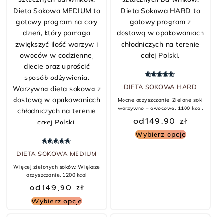
Oceniono
5.00
na 5
DIETA SOKOWA HARD
Mocne oczyszczanie. Zielone soki
warzywno – owocowe. 1100 kcal.
od
149,90
zł
Wybierz opcje
Oceniono
5.00
na 5
DIETA SOKOWA MEDIUM
Więcej zielonych soków. Większe
oczyszczanie. 1200 kcal
od
149,90
zł
Wybierz opcje