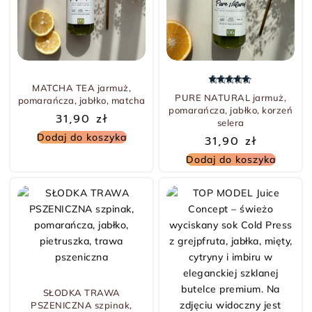
MATCHA TEA jarmuż,
Oceniono
5.00
na 5
PURE NATURAL jarmuż,
pomarańcza, jabłko, matcha
pomarańcza, jabłko, korzeń
31,90
zł
selera
Dodaj do koszyka
31,90
zł
Dodaj do koszyka
SŁODKA TRAWA
PSZENICZNA szpinak,