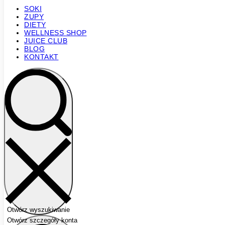
SOKI
ZUPY
DIETY
WELLNESS SHOP
JUICE CLUB
BLOG
KONTAKT
Otwórz wyszukiwanie
Otwórz szczegóły konta