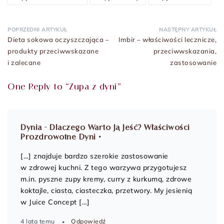
POPRZEDNI ARTYKUŁ
NASTĘPNY ARTYKUŁ
Dieta sokowa oczyszczająca –
Imbir – właściwości lecznicze,
produkty przeciwwskazane
przeciwwskazania,
i zalecane
zastosowanie
One Reply to “Zupa z dyni”
Dynia - Dlaczego Warto Ją Jeść? Właściwości
Prozdrowotne Dyni •
[…] znajduje bardzo szerokie zastosowanie
w zdrowej kuchni. Z tego warzywa przygotujesz
m.in. pyszne zupy kremy, curry z kurkumą, zdrowe
koktajle, ciasta, ciasteczka, przetwory. My jesienią
w Juice Concept […]
4 lata temu
Odpowiedź