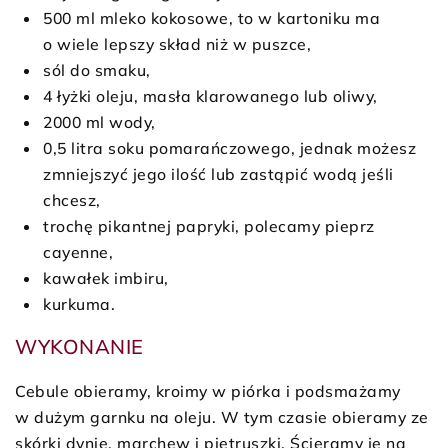
500 ml mleko kokosowe, to w kartoniku ma
o wiele lepszy skład niż w puszce,
sól do smaku,
4 łyżki oleju, masła klarowanego lub oliwy,
2000 ml wody,
0,5 litra soku pomarańczowego, jednak możesz
zmniejszyć jego ilość lub zastąpić wodą jeśli
chcesz,
trochę pikantnej papryki, polecamy pieprz
cayenne,
kawałek imbiru,
kurkuma.
WYKONANIE
Cebule obieramy, kroimy w piórka i podsmażamy
w dużym garnku na oleju. W tym czasie obieramy ze
skórki dynie, marchew i pietruszki. Ścieramy je na