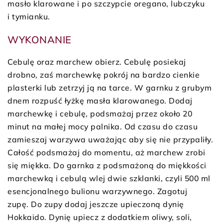
masło klarowane i po szczypcie oregano, lubczyku
i tymianku.
WYKONANIE
Cebulę oraz marchew obierz. Cebulę posiekaj
drobno, zaś marchewkę pokrój na bardzo cienkie
plasterki lub zetrzyj ją na tarce. W garnku z grubym
dnem rozpuść łyżkę masła klarowanego. Dodaj
marchewkę i cebulę, podsmażaj przez około 20
minut na małej mocy palnika. Od czasu do czasu
zamieszaj warzywa uważając aby się nie przypaliły.
Całość podsmażaj do momentu, aż marchew zrobi
się miękka. Do garnka z podsmażoną do miękkości
marchewką i cebulą wlej dwie szklanki, czyli 500 ml
esencjonalnego bulionu warzywnego. Zagotuj
zupę. Do zupy dodaj jeszcze upieczoną dynię
Hokkaido. Dynię upiecz z dodatkiem oliwy, soli,