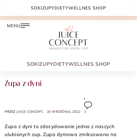
DARMOWA DOSTAWA PRZY ZAMÓWIENIU JUŻ OD
SOKI
ZUPY
DIETY
WELLNES SHOP
399.00 ZŁ
SOKI
ZUPY
DIETY
WELLNES SHOP
Zupa z dyni
PRZEZ
JUICE CONCEPT
20 WRZEŚNIA, 2022
1
Zupa z dyni to zdecydowanie jedna z naszych
ulubionych zup. Zupa dyniowa zmiksowana na