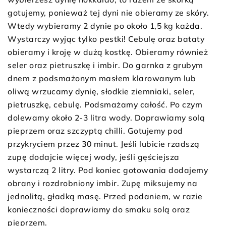
gotujemy, ponieważ tej dyni nie obieramy ze skóry.
Wtedy wybieramy 2 dynie po około 1,5 kg każda.
Wystarczy wyjąc tylko pestki! Cebulę oraz bataty
obieramy i kroję w dużą kostkę. Obieramy również
seler oraz pietruszkę i imbir. Do garnka z grubym
dnem z podsmażonym masłem klarowanym lub
oliwą wrzucamy dynię, słodkie ziemniaki, seler,
pietruszkę, cebulę. Podsmażamy całość. Po czym
dolewamy około 2-3 litra wody. Doprawiamy solą
pieprzem oraz szczyptą chilli. Gotujemy pod
przykryciem przez 30 minut. Jeśli lubicie rzadszą
zupę dodajcie więcej wody, jeśli gęściejsza
wystarczą 2 litry. Pod koniec gotowania dodajemy
obrany i rozdrobniony imbir. Zupę miksujemy na
jednolitą, gładką masę. Przed podaniem, w razie
konieczności doprawiamy do smaku solą oraz
pieprzem.