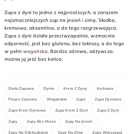
Zupa z dyni to jedna z najprostszych, a zarazem
najsmaczniejszych zup na jesień i zimę. Słodka,
kremowa, aksamitna, a do tego rozgrzewająca.
Zupa z dyni działa przeciwzapalnie, wzmacnia
odporność, jest bez glutenu, bez laktozy, a do tego
w pełni
wegańska
. Bardzo zdrowa, odżywcza,
można ją jeść bez końca.
Dieta Zupowa
Dynia
Krem Z Dyny
Kurkuma
Pieprz Cayenne
Wegańskie
Zupa
Zupa Dyniowa
Zupa Krem Dyniowa
Zupa Krem Z Dyni
Zupa Z Dyni
Zupy
Zupy Bez Miesa
Zupy Na Jesień
Zupy Na Odchudzanie
Zupy Na Zimę
Zupy Warszawa