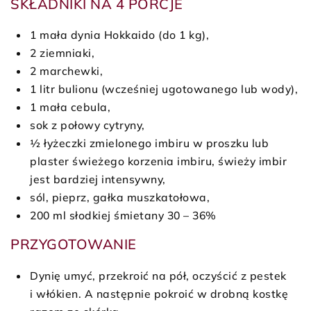
SKŁADNIKI NA 4 PORCJE
1 mała dynia Hokkaido (do 1 kg),
2 ziemniaki,
2 marchewki,
1 litr bulionu (wcześniej ugotowanego lub wody),
1 mała cebula,
sok z połowy cytryny,
½ łyżeczki zmielonego imbiru w proszku lub
plaster świeżego korzenia imbiru, świeży imbir
jest bardziej intensywny,
sól, pieprz, gałka muszkatołowa,
200 ml słodkiej śmietany 30 – 36%
PRZYGOTOWANIE
Dynię umyć, przekroić na pół, oczyścić z pestek
i włókien. A następnie pokroić w drobną kostkę