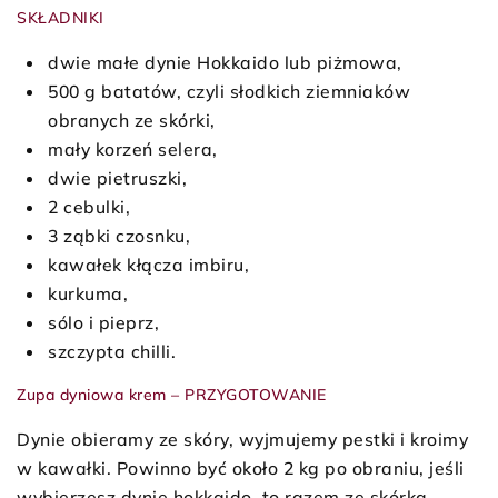
SKŁADNIKI
dwie małe dynie Hokkaido lub piżmowa,
500 g batatów, czyli słodkich ziemniaków
obranych ze skórki,
mały korzeń selera,
dwie pietruszki,
2 cebulki,
3 ząbki czosnku,
kawałek kłącza imbiru,
kurkuma,
sólo i pieprz,
szczypta chilli.
Zupa dyniowa krem – PRZYGOTOWANIE
Dynie obieramy ze skóry, wyjmujemy pestki i kroimy
w kawałki. Powinno być około 2 kg po obraniu, jeśli
wybierzesz dynię hokkaido, to razem ze skórką