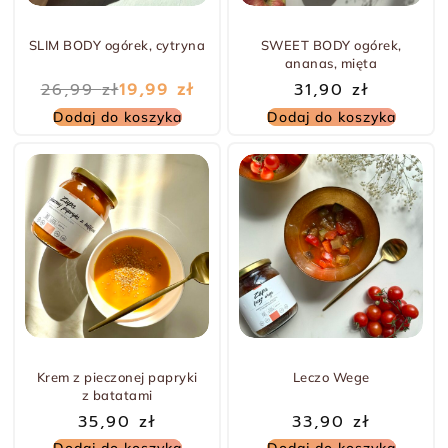
-26% TANIEJ
SLIM BODY ogórek, cytryna
SWEET BODY ogórek,
ananas, mięta
26,99
zł
19,99
zł
31,90
zł
Dodaj do koszyka
Dodaj do koszyka
Krem z pieczonej papryki
Leczo Wege
z batatami
35,90
zł
33,90
zł