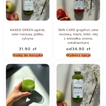
-5% TANIEJ
NAKED GREEN ogórek,
SKIN CARE grejpfrut, seler
seler naciowy, jabłko,
naciowy, mięta, imbir, olej
cytryna
z wiesiołka, aronia,
astaksantyna
31,90
zł
od
34,90
zł
Dodaj do koszyka
Wybierz opcje