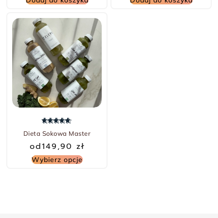
Dodaj do koszyka
Dodaj do koszyka
Oceniono
5.00
na 5
Dieta Sokowa Master
od
149,90
zł
Wybierz opcje