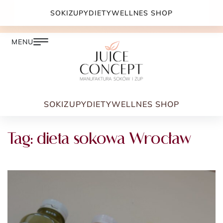
DARMOWA DOSTAWA PRZY ZAMÓWIENIU JUŻ OD
SOKI
ZUPY
DIETY
WELLNES SHOP
399.00 ZŁ
SOKI
ZUPY
DIETY
WELLNES SHOP
Tag:
dieta sokowa Wrocław