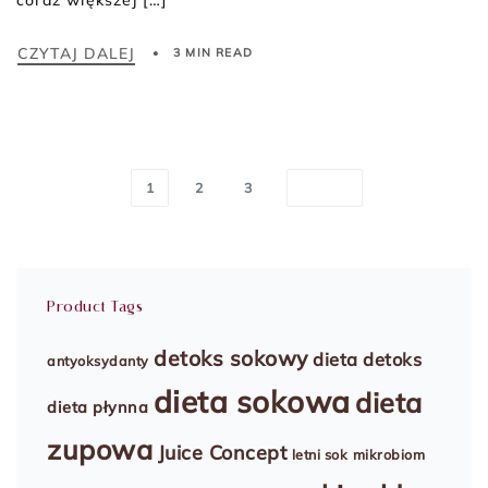
CZYTAJ DALEJ
3 MIN READ
1
2
3
Product Tags
detoks sokowy
dieta detoks
antyoksydanty
dieta sokowa
dieta
dieta płynna
zupowa
Juice Concept
letni sok
mikrobiom