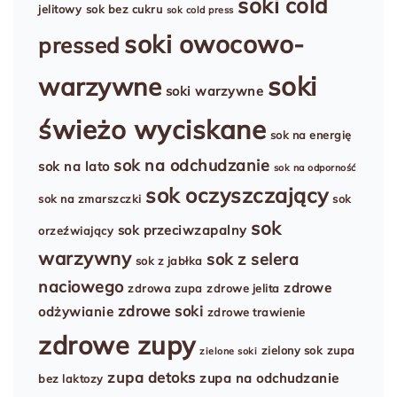
soki cold
jelitowy
sok bez cukru
sok cold press
soki owocowo-
pressed
soki
warzywne
soki warzywne
świeżo wyciskane
sok na energię
sok na odchudzanie
sok na lato
sok na odporność
sok oczyszczający
sok na zmarszczki
sok
sok
sok przeciwzapalny
orzeźwiający
warzywny
sok z selera
sok z jabłka
naciowego
zdrowe
zdrowa zupa
zdrowe jelita
zdrowe soki
odżywianie
zdrowe trawienie
zdrowe zupy
zielony sok
zupa
zielone soki
zupa detoks
zupa na odchudzanie
bez laktozy