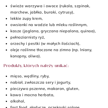
świeże warzywa i owoce (rukola, szpinak,
marchew, jabłka, buraki, cytrusy),
lekkie zupy krem,
owsianki na wodzie lub mleku roślinnym,
kasze (jaglana, gryczana niepalona, quinoa),
pełnoziarnisty ryż,
orzechy i pestki (w małych ilościach),
oleje roślinne tłoczone na zimno (np. lniany,
konopny, oliwa).
Produkty, których należy unikać:
mięso, wędliny, ryby,
nabiał, zwłaszcza sery i jogurty,
pieczywo pszenne, makaron, gluten,
kawa i mocna herbata,
alkohol,
fast food, słodycze, przekąski solone.