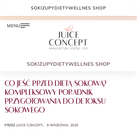
DARMOWA DOSTAWA PRZY ZAMÓWIENIU JUŻ OD
SOKI
ZUPY
DIETY
WELLNES SHOP
399.00 ZŁ
SOKI
ZUPY
DIETY
WELLNES SHOP
CO JEŚĆ PRZED DIETĄ SOKOWĄ?
KOMPLEKSOWY PORADNIK
PRZYGOTOWANIA DO DETOKSU
SOKOWEGO
PRZEZ
JUICE CONCEPT
8 WRZEŚNIA, 2025