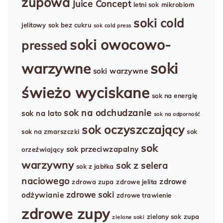
zupowa
Juice Concept
letni sok
mikrobiom
soki cold
jelitowy
sok bez cukru
sok cold press
soki owocowo-
pressed
soki
warzywne
soki warzywne
świeżo wyciskane
sok na energię
sok na odchudzanie
sok na lato
sok na odporność
sok oczyszczający
sok na zmarszczki
sok
sok
sok przeciwzapalny
orzeźwiający
warzywny
sok z selera
sok z jabłka
naciowego
zdrowe
zdrowa zupa
zdrowe jelita
zdrowe soki
odżywianie
zdrowe trawienie
zdrowe zupy
zielony sok
zupa
zielone soki