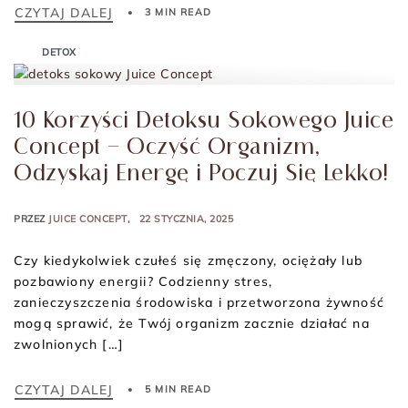
CZYTAJ DALEJ
3 MIN READ
DETOX
10 Korzyści Detoksu Sokowego Juice
Concept – Oczyść Organizm,
Odzyskaj Energę i Poczuj Się Lekko!
PRZEZ
JUICE CONCEPT
22 STYCZNIA, 2025
Czy kiedykolwiek czułeś się zmęczony, ociężały lub
pozbawiony energii? Codzienny stres,
zanieczyszczenia środowiska i przetworzona żywność
mogą sprawić, że Twój organizm zacznie działać na
zwolnionych […]
CZYTAJ DALEJ
5 MIN READ