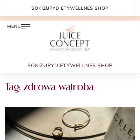
DARMOWA DOSTAWA PRZY ZAMÓWIENIU JUŻ OD
SOKI
ZUPY
DIETY
WELLNES SHOP
399.00 ZŁ
SOKI
ZUPY
DIETY
WELLNES SHOP
Tag:
zdrowa wątroba