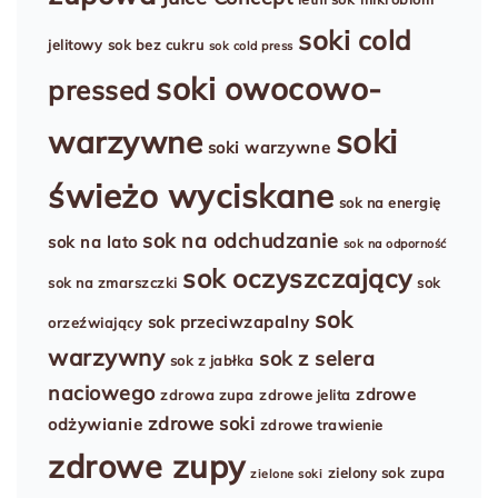
soki cold
jelitowy
sok bez cukru
sok cold press
soki owocowo-
pressed
soki
warzywne
soki warzywne
świeżo wyciskane
sok na energię
sok na odchudzanie
sok na lato
sok na odporność
sok oczyszczający
sok na zmarszczki
sok
sok
sok przeciwzapalny
orzeźwiający
warzywny
sok z selera
sok z jabłka
naciowego
zdrowe
zdrowa zupa
zdrowe jelita
zdrowe soki
odżywianie
zdrowe trawienie
zdrowe zupy
zielony sok
zupa
zielone soki