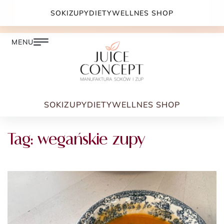
DARMOWA DOSTAWA PRZY ZAMÓWIENIU JUŻ OD
SOKI
ZUPY
DIETY
WELLNES SHOP
399.00 ZŁ
SOKI
ZUPY
DIETY
WELLNES SHOP
Tag:
wegańskie zupy