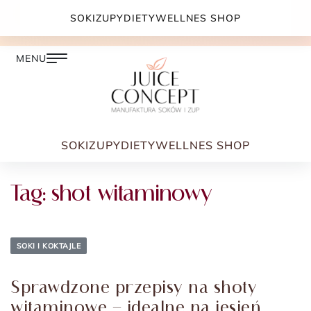
DARMOWA DOSTAWA PRZY ZAMÓWIENIU JUŻ OD
SOKI
ZUPY
DIETY
WELLNES SHOP
399.00 ZŁ
SOKI
ZUPY
DIETY
WELLNES SHOP
Tag:
shot witaminowy
SOKI I KOKTAJLE
Sprawdzone przepisy na shoty
witaminowe – idealne na jesień