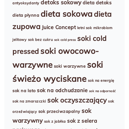
detoks sokowy
dieta detoks
antyoksydanty
dieta sokowa
dieta
dieta płynna
zupowa
Juice Concept
letni sok
mikrobiom
soki cold
jelitowy
sok bez cukru
sok cold press
soki owocowo-
pressed
soki
warzywne
soki warzywne
świeżo wyciskane
sok na energię
sok na odchudzanie
sok na lato
sok na odporność
sok oczyszczający
sok na zmarszczki
sok
sok
sok przeciwzapalny
orzeźwiający
warzywny
sok z selera
sok z jabłka