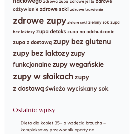
naciowego
zdrowe
zdrowa zupa
zdrowe jelita
zdrowe soki
odżywianie
zdrowe trawienie
zdrowe zupy
zielony sok
zupa
zielone soki
zupa detoks
zupa na odchudzanie
bez laktozy
zupy bez glutenu
zupa z dostawą
zupy bez laktozy
zupy
zupy wegańskie
funkcjonalne
zupy w słoikach
zupy
z dostawą
świeżo wyciskany sok
Ostatnie wpisy
Dieta dla kobiet 35+ a wzdęcia brzucha –
kompleksowy przewodnik oparty na