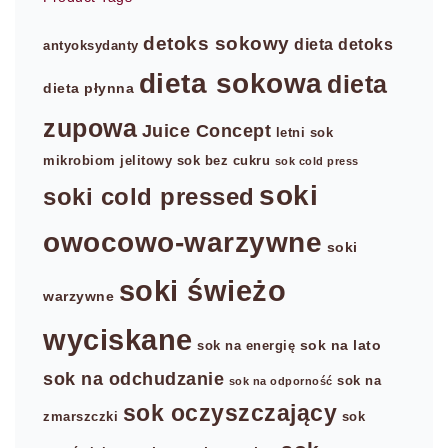
detoks sokowy
dieta detoks
antyoksydanty
dieta sokowa
dieta
dieta płynna
zupowa
Juice Concept
letni sok
mikrobiom jelitowy
sok bez cukru
sok cold press
soki
soki cold pressed
owocowo-warzywne
soki
soki świeżo
warzywne
wyciskane
sok na lato
sok na energię
sok na odchudzanie
sok na
sok na odporność
sok oczyszczający
zmarszczki
sok