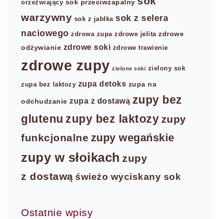
sok
sok przeciwzapalny
orzeźwiający
warzywny
sok z selera
sok z jabłka
naciowego
zdrowe
zdrowa zupa
zdrowe jelita
zdrowe soki
odżywianie
zdrowe trawienie
zdrowe zupy
zielony sok
zielone soki
zupa detoks
zupa na
zupa bez laktozy
zupy bez
zupa z dostawą
odchudzanie
glutenu
zupy bez laktozy
zupy
zupy wegańskie
funkcjonalne
zupy w słoikach
zupy
z dostawą
świeżo wyciskany sok
Ostatnie wpisy