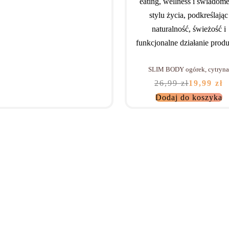
-26% TANIEJ
SLIM BODY ogórek, cytryn
26,99
zł
19,99
zł
Dodaj do koszyka