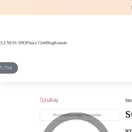
LLNESS SHOP
Juice Club
Blog
Kontakt
7-754
Szukaj
Str
s
WY