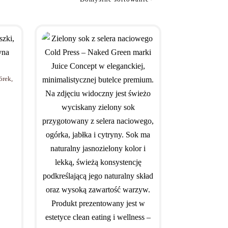
órek,