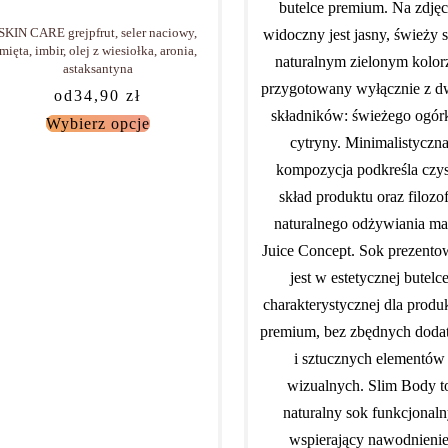
-5% TANIEJ
SKIN CARE grejpfrut, seler naciowy,
mięta, imbir, olej z wiesiołka, aronia,
astaksantyna
od
34,90
zł
Wybierz opcje