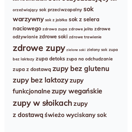
sok
sok przeciwzapalny
orzeźwiający
warzywny
sok z selera
sok z jabłka
naciowego
zdrowe
zdrowa zupa
zdrowe jelita
zdrowe soki
odżywianie
zdrowe trawienie
zdrowe zupy
zielony sok
zupa
zielone soki
zupa detoks
zupa na odchudzanie
bez laktozy
zupy bez glutenu
zupa z dostawą
zupy bez laktozy
zupy
zupy wegańskie
funkcjonalne
zupy w słoikach
zupy
z dostawą
świeżo wyciskany sok