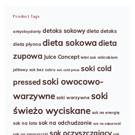
Product Tags
detoks sokowy
dieta detoks
antyoksydanty
dieta sokowa
dieta
dieta płynna
zupowa
Juice Concept
letni sok
mikrobiom
soki cold
jelitowy
sok bez cukru
sok cold press
soki owocowo-
pressed
soki
warzywne
soki warzywne
świeżo wyciskane
sok na energię
sok na odchudzanie
sok na lato
sok na odporność
sok oczyszczający
sok na zmarszczki
sok