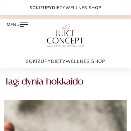
DARMOWA DOSTAWA PRZY ZAMÓWIENIU JUŻ OD
SOKI
ZUPY
DIETY
WELLNES SHOP
399.00 ZŁ
SOKI
ZUPY
DIETY
WELLNES SHOP
Tag:
dynia hokkaido