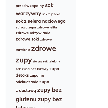
sok
przeciwzapalny
warzywny
sok z jabłka
sok z selera naciowego
zdrowa zupa
zdrowe jelita
zdrowe odżywianie
zdrowe soki
zdrowe
zdrowe
trawienie
zupy
zielony
zielone soki
zupa
sok
zupa bez laktozy
detoks
zupa na
zupa
odchudzanie
zupy bez
z dostawą
glutenu
zupy bez