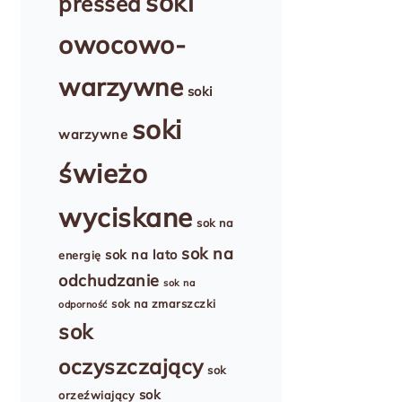
soki
pressed
owocowo-
warzywne
soki
soki
warzywne
świeżo
wyciskane
sok na
sok na
sok na lato
energię
odchudzanie
sok na
sok na zmarszczki
odporność
sok
oczyszczający
sok
sok
orzeźwiający