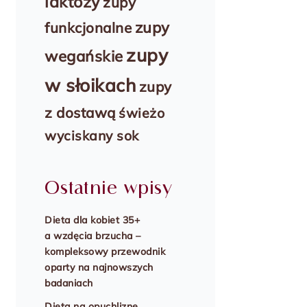
laktozy
zupy
zupy
funkcjonalne
zupy
wegańskie
w słoikach
zupy
z dostawą
świeżo
wyciskany sok
Ostatnie wpisy
Dieta dla kobiet 35+
a wzdęcia brzucha –
kompleksowy przewodnik
oparty na najnowszych
badaniach
Dieta na opuchliznę