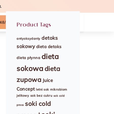
Ł
48/504-867-754
Product Tags
detoks
antyoksydanty
sokowy
dieta detoks
dieta
dieta płynna
sokowa
dieta
zupowa
Juice
Concept
letni sok
mikrobiom
jelitowy
sok bez cukru
sok cold
soki cold
press