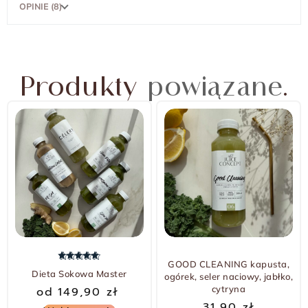
OPINIE (8)
Produkty
powiązane
.
GOOD CLEANING kapusta,
Oceniono
5.00
na 5
Dieta Sokowa Master
ogórek, seler naciowy, jabłko,
cytryna
od
149,90
zł
31,90
zł