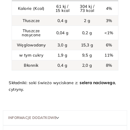
61 kj /
304 kj /
Kalorie (Kcal)
4%
15 kcal
73 kcal
Tłuszcze
0,4 g
2 g
3%
Tłuszcze
0,04 g
0,2 g
<1%
nasycone
Węglowodany
3,0 g
15,3 g
6%
w tym cukry
1,9 g
9,5 g
11%
Błonnik
0,4 g
2,0 g
8%
Składniki: soki świeżo wyciskane z:
selera naciowego
,
cytryny.
INFORMACJE DODATKOWE