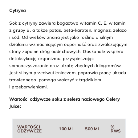
Cytryna
Sok z cytryny zawiera bogactwo witamin C, E, witamin
z grupy B, a także potas, beta-karoten, magnez, żelazo
i sód. Od wieków znana jest jako roślina o silnym
działaniu wzmacniającym odporność oraz zwalczającym
stany zapalne dróg oddechowych. Doskonale wspiera
detoksykację organizmu, przyspieszając
samooczyszczanie oraz utratę zbędnych kilogramów.
Jest silnym przeciwutleniaczem, poprawia pracę układu
trawiennego, pomaga walczyć z trądzikiem
i przebarwieniami.
Wartości odżywcze soku z selera naciowego Celery
Juice:
WARTOŚCI
%
100 ML
500 ML
ODŻYWCZE
RWS