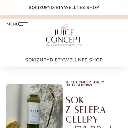
DARMOWA DOSTAWA PRZY ZAMÓWIENIU JUŻ OD
SOKI
ZUPY
DIETY
WELLNES SHOP
399.00 ZŁ
SOKI
ZUPY
DIETY
WELLNES SHOP
JUICE CONCEPT
›
DIETY
›
DIETY SOKOWE
SOK
Z SELERA
CELERY