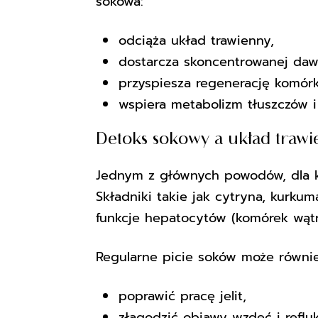
sokowa:
odciąża układ trawienny,
dostarcza skoncentrowanej daw
przyspiesza regenerację komór
wspiera metabolizm tłuszczów 
Detoks sokowy a układ trawi
Jednym z głównych powodów, dla któ
Składniki takie jak cytryna, kurku
funkcje hepatocytów (komórek wątro
Regularne picie soków może równie
poprawić pracę jelit,
złagodzić objawy wzdęć i refluk