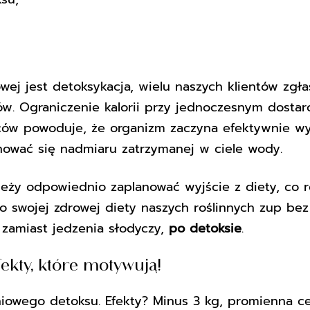
ej jest detoksykacja, wielu naszych klientów zgł
ków. Ograniczenie kalorii przy jednoczesnym dosta
oców powoduje, że organizm zaczyna efektywnie 
inować się nadmiaru zatrzymanej w ciele wody.
ależy odpowiednio zaplanować wyjście z diety, co
wojej zdrowej diety naszych roślinnych zup bez g
zamiast jedzenia słodyczy,
po detoksie
.
ekty, które motywują!
owego detoksu. Efekty? Minus 3 kg, promienna cera