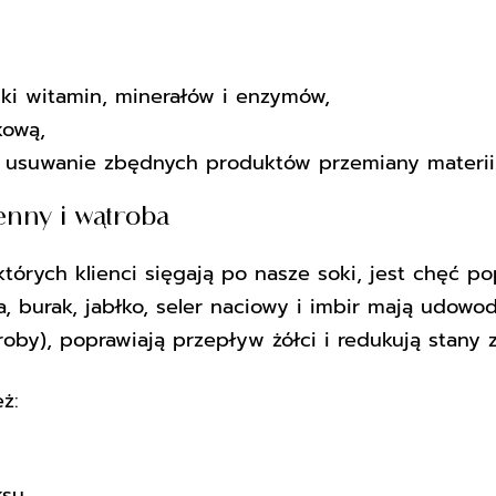
ki witamin, minerałów i enzymów,
kową,
i usuwanie zbędnych produktów przemiany materii
enny i wątroba
rych klienci sięgają po nasze soki, jest chęć pop
ma, burak, jabłko, seler naciowy i imbir mają udo
by), poprawiają przepływ żółci i redukują stany z
ż:
su,