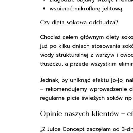
wspierać mikroflorę jelitową.
Czy dieta sokowa odchudza?
Chociaż celem głównym diety sokow
już po kilku dniach stosowania so
wody strukturalnej z warzyw i ow
tłuszczu, a przede wszystkim elim
Jednak, by uniknąć efektu jo-jo, n
– rekomendujemy wprowadzenie do s
regularne picie świeżych soków np 
Opinie naszych klientów – ef
„Z Juice Concept zaczęłam od 3-dni