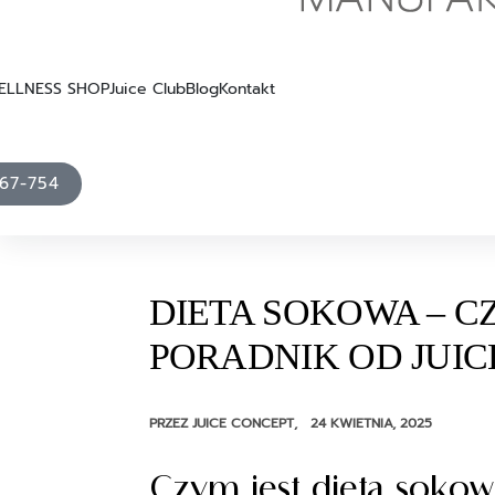
ELLNESS SHOP
Juice Club
Blog
Kontakt
67-754
DIETA SOKOWA – C
PORADNIK OD JUIC
PRZEZ
JUICE CONCEPT
24 KWIETNIA, 2025
Czym jest dieta sokow