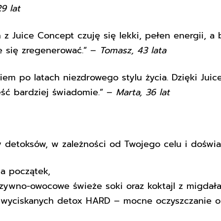
29 lat
 z Juice Concept czuję się lekki, pełen energii, a
e się zregenerować.” –
Tomasz, 43 lata
iem po latach niezdrowego stylu życia. Dzięki Juic
eść bardziej świadomie.” –
Marta, 36 lat
y detoksów, w zależności od Twojego celu i doświa
na początek,
zywno-owocowe świeże soki oraz koktajl z migdałam
 wyciskanych detox HARD – mocne oczyszczanie or