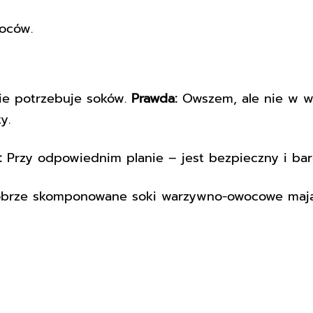
oców.
ie potrzebuje soków.
Prawda:
Owszem, ale nie w wa
y.
:
Przy odpowiednim planie – jest bezpieczny i bar
brze skomponowane soki warzywno-owocowe mają n