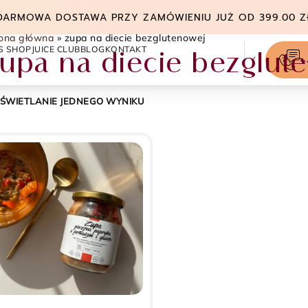
DARMOWA DOSTAWA PRZY ZAMÓWIENIU JUŻ OD 399.00 Z
rona główna
»
zupa na diecie bezglutenowej
S SHOP
JUICE CLUB
BLOG
KONTAKT
upa na diecie bezglut
+
ŚWIETLANIE JEDNEGO WYNIKU