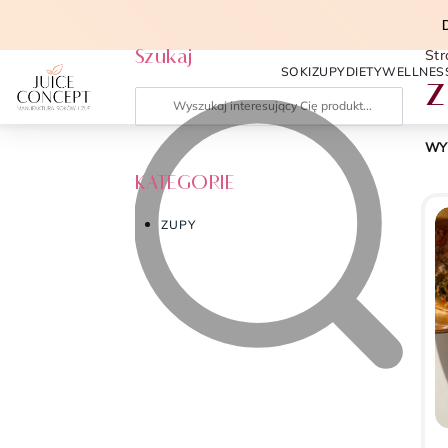
Szukaj
St
SOKI
ZUPY
DIETY
WELLNES
z
WY
KATEGORIE
ZUPY