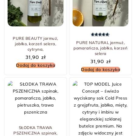
PURE BEAUTY jarmuż,
Oceniono
5.00
na 5
PURE NATURAL jarmuż,
jabłko, korzeń selera,
pomarańcza, jabłko, korzeń
cytryna,
selera
31,90
zł
31,90
zł
Dodaj do koszyka
Dodaj do koszyka
SŁODKA TRAWA
PSZENICZNA szpinak,