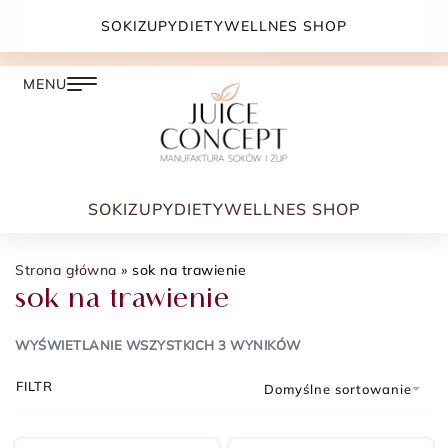
DARMOWA DOSTAWA PRZY ZAMÓWIENIU JUŻ OD
SOKI
ZUPY
DIETY
WELLNES SHOP
399.00 ZŁ
SOKI
ZUPY
DIETY
WELLNES SHOP
Strona główna
»
sok na trawienie
sok na trawienie
WYŚWIETLANIE WSZYSTKICH 3 WYNIKÓW
FILTR
Domyślne sortowanie