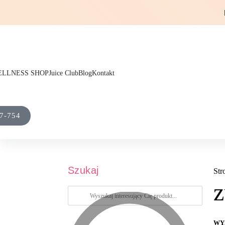
LLNESS SHOP
Juice Club
Blog
Kontakt
7-754
Szukaj
Str
z
WY