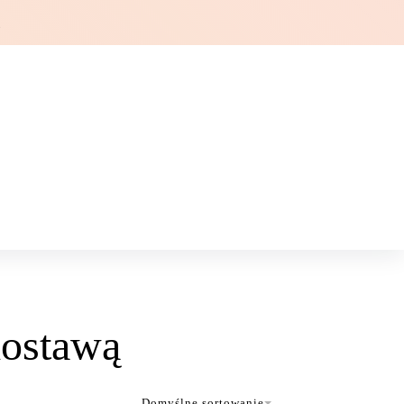
Ł
dostawą
Domyślne sortowanie