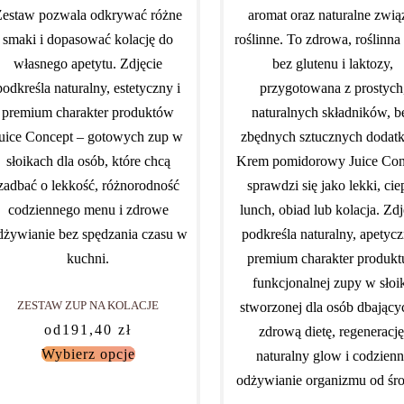
-5% TANIEJ
ZESTAW ZUP NA KOLACJE
od
191,40
zł
Wybierz opcje