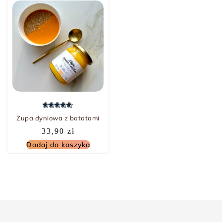
Oceniono
5.00
na 5
Zupa dyniowa z batatami
33,90
zł
Dodaj do koszyka