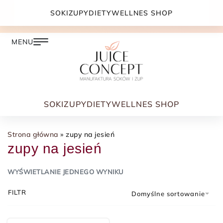
DARMOWA DOSTAWA PRZY ZAMÓWIENIU JUŻ OD
SOKI
ZUPY
DIETY
WELLNES SHOP
399.00 ZŁ
SOKI
ZUPY
DIETY
WELLNES SHOP
Strona główna
»
zupy na jesień
zupy na jesień
WYŚWIETLANIE JEDNEGO WYNIKU
FILTR
Domyślne sortowanie