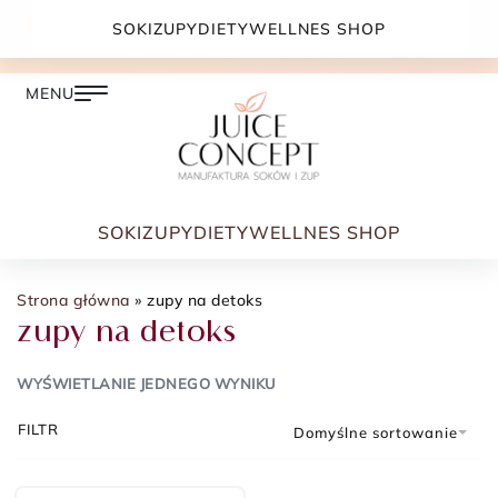
DARMOWA DOSTAWA PRZY ZAMÓWIENIU JUŻ OD
SOKI
ZUPY
DIETY
WELLNES SHOP
399.00 ZŁ
SOKI
ZUPY
DIETY
WELLNES SHOP
Strona główna
»
zupy na detoks
zupy na detoks
WYŚWIETLANIE JEDNEGO WYNIKU
FILTR
Domyślne sortowanie