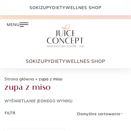
DARMOWA DOSTAWA PRZY ZAMÓWIENIU JUŻ OD
SOKI
ZUPY
DIETY
WELLNES SHOP
399.00 ZŁ
SOKI
ZUPY
DIETY
WELLNES SHOP
Strona główna
»
zupa z miso
zupa z miso
WYŚWIETLANIE JEDNEGO WYNIKU
FILTR
Domyślne sortowanie