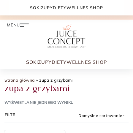
DARMOWA DOSTAWA PRZY ZAMÓWIENIU JUŻ OD
SOKI
ZUPY
DIETY
WELLNES SHOP
399.00 ZŁ
SOKI
ZUPY
DIETY
WELLNES SHOP
Strona główna
»
zupa z grzybami
zupa z grzybami
WYŚWIETLANIE JEDNEGO WYNIKU
FILTR
Domyślne sortowanie