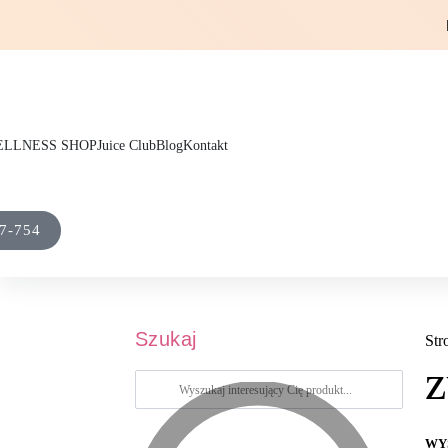
LLNESS SHOP
Juice Club
Blog
Kontakt
7-754
Szukaj
Str
z
WY