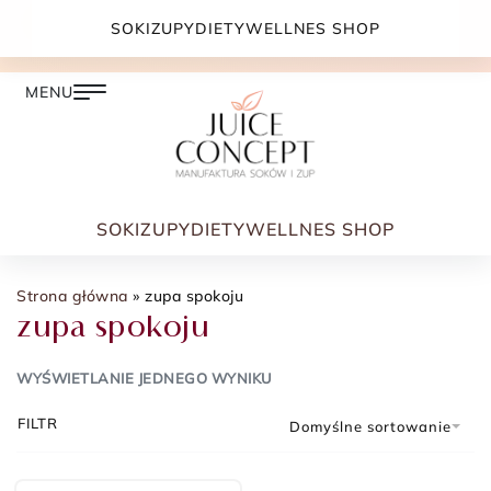
DARMOWA DOSTAWA PRZY ZAMÓWIENIU JUŻ OD
SOKI
ZUPY
DIETY
WELLNES SHOP
399.00 ZŁ
SOKI
ZUPY
DIETY
WELLNES SHOP
Strona główna
»
zupa spokoju
zupa spokoju
WYŚWIETLANIE JEDNEGO WYNIKU
FILTR
Domyślne sortowanie