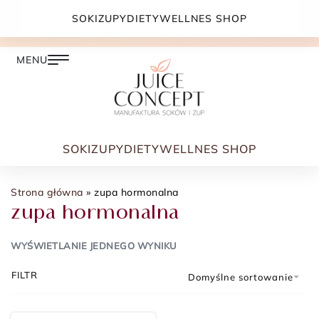
DARMOWA DOSTAWA PRZY ZAMÓWIENIU JUŻ OD
SOKI
ZUPY
DIETY
WELLNES SHOP
399.00 ZŁ
SOKI
ZUPY
DIETY
WELLNES SHOP
Strona główna
»
zupa hormonalna
zupa hormonalna
WYŚWIETLANIE JEDNEGO WYNIKU
FILTR
Domyślne sortowanie