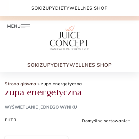
DARMOWA DOSTAWA PRZY ZAMÓWIENIU JUŻ OD
SOKI
ZUPY
DIETY
WELLNES SHOP
399.00 ZŁ
SOKI
ZUPY
DIETY
WELLNES SHOP
Strona główna
»
zupa energetyczna
zupa energetyczna
WYŚWIETLANIE JEDNEGO WYNIKU
FILTR
Domyślne sortowanie