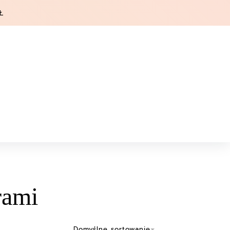
Ł
rami
Domyślne sortowanie