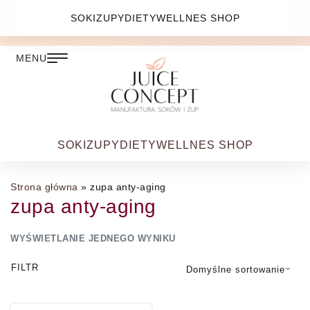
DARMOWA DOSTAWA PRZY ZAMÓWIENIU JUŻ OD
SOKI
ZUPY
DIETY
WELLNES SHOP
399.00 ZŁ
SOKI
ZUPY
DIETY
WELLNES SHOP
Strona główna
»
zupa anty-aging
zupa anty-aging
WYŚWIETLANIE JEDNEGO WYNIKU
FILTR
Domyślne sortowanie