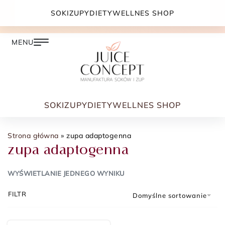
DARMOWA DOSTAWA PRZY ZAMÓWIENIU JUŻ OD
SOKI
ZUPY
DIETY
WELLNES SHOP
399.00 ZŁ
SOKI
ZUPY
DIETY
WELLNES SHOP
Strona główna
»
zupa adaptogenna
zupa adaptogenna
WYŚWIETLANIE JEDNEGO WYNIKU
FILTR
Domyślne sortowanie