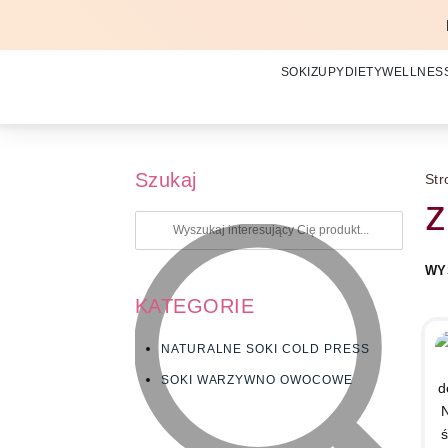
SOKI
ZUPY
DIETY
WELLNES
Szukaj
Str
z
WY
KATEGORIE
NATURALNE SOKI COLD PRESS
SOKI WARZYWNO OWOCOWE