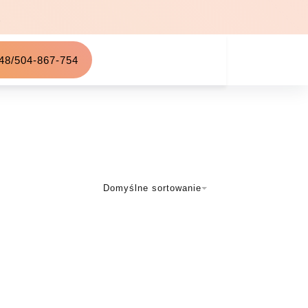
Ł
48/504-867-754
Domyślne sortowanie