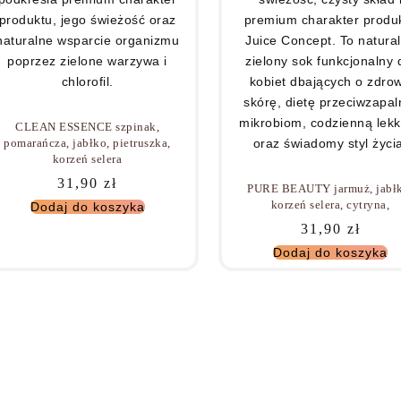
CLEAN ESSENCE szpinak,
pomarańcza, jabłko, pietruszka,
korzeń selera
31,90
zł
PURE BEAUTY jarmuż, jabł
korzeń selera, cytryna,
Dodaj do koszyka
31,90
zł
Dodaj do koszyka