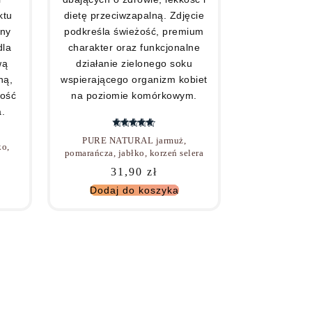
Oceniono
5.00
na 5
PURE NATURAL jarmuż,
ko,
pomarańcza, jabłko, korzeń selera
31,90
zł
Dodaj do koszyka