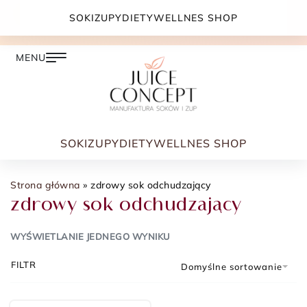
DARMOWA DOSTAWA PRZY ZAMÓWIENIU JUŻ OD
SOKI
ZUPY
DIETY
WELLNES SHOP
399.00 ZŁ
SOKI
ZUPY
DIETY
WELLNES SHOP
Strona główna
»
zdrowy sok odchudzający
zdrowy sok odchudzający
WYŚWIETLANIE JEDNEGO WYNIKU
FILTR
Domyślne sortowanie