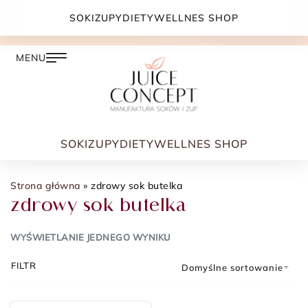
DARMOWA DOSTAWA PRZY ZAMÓWIENIU JUŻ OD
SOKI
ZUPY
DIETY
WELLNES SHOP
399.00 ZŁ
SOKI
ZUPY
DIETY
WELLNES SHOP
Strona główna
»
zdrowy sok butelka
zdrowy sok butelka
WYŚWIETLANIE JEDNEGO WYNIKU
FILTR
Domyślne sortowanie