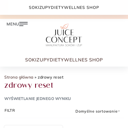
DARMOWA DOSTAWA PRZY ZAMÓWIENIU JUŻ OD
SOKI
ZUPY
DIETY
WELLNES SHOP
399.00 ZŁ
SOKI
ZUPY
DIETY
WELLNES SHOP
Strona główna
»
zdrowy reset
zdrowy reset
WYŚWIETLANIE JEDNEGO WYNIKU
FILTR
Domyślne sortowanie