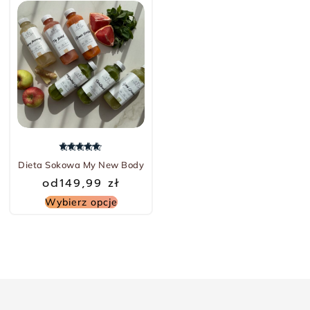
Oceniono
5.00
na 5
Dieta Sokowa My New Body
od
149,99
zł
Wybierz opcje