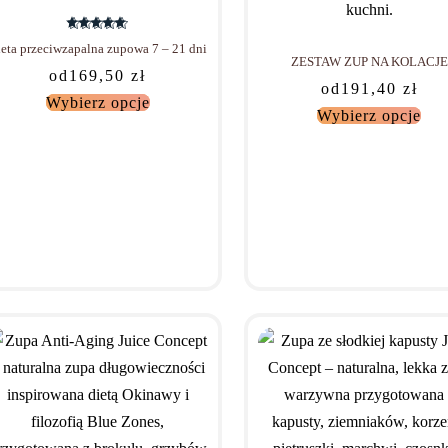
-7% TANIEJ
-5% TANIEJ
Oceniono
5.00
na 5
eta przeciwzapalna zupowa 7 – 21 dni
ZESTAW ZUP NA KOLACJE
od
169,50
zł
od
191,40
zł
Wybierz opcje
Wybierz opcje