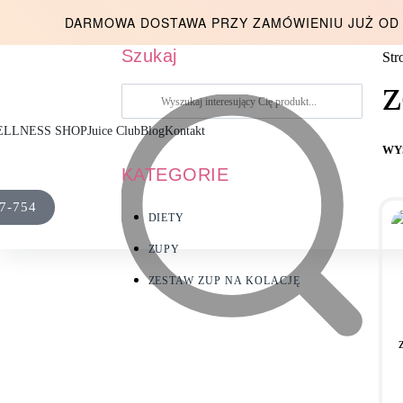
DARMOWA DOSTAWA PRZY ZAMÓWIENIU JUŻ OD 
Szukaj
Str
z
LLNESS SHOP
Juice Club
Blog
Kontakt
WY
KATEGORIE
7-754
DIETY
ZUPY
ZESTAW ZUP NA KOLACJĘ