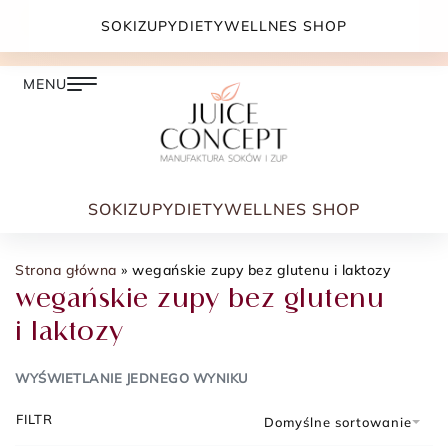
DARMOWA DOSTAWA PRZY ZAMÓWIENIU JUŻ OD
SOKI
ZUPY
DIETY
WELLNES SHOP
399.00 ZŁ
SOKI
ZUPY
DIETY
WELLNES SHOP
Strona główna
»
wegańskie zupy bez glutenu i laktozy
wegańskie zupy bez glutenu
i laktozy
WYŚWIETLANIE JEDNEGO WYNIKU
FILTR
Domyślne sortowanie