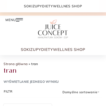
DARMOWA DOSTAWA PRZY ZAMÓWIENIU JUŻ OD
SOKI
ZUPY
DIETY
WELLNES SHOP
399.00 ZŁ
SOKI
ZUPY
DIETY
WELLNES SHOP
Strona główna
»
tran
tran
WYŚWIETLANIE JEDNEGO WYNIKU
FILTR
Domyślne sortowanie