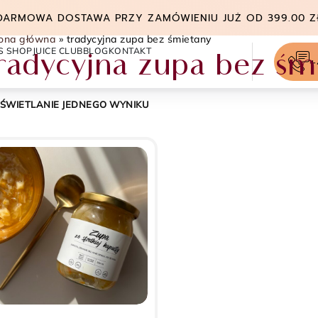
DARMOWA DOSTAWA PRZY ZAMÓWIENIU JUŻ OD 399.00 Z
rona główna
»
tradycyjna zupa bez śmietany
S SHOP
JUICE CLUB
BLOG
KONTAKT
radycyjna zupa bez śm
+
ŚWIETLANIE JEDNEGO WYNIKU