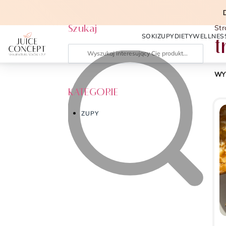
Szukaj
St
SOKI
ZUPY
DIETY
WELLNES
t
WY
KATEGORIE
ZUPY