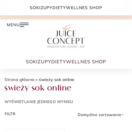
DARMOWA DOSTAWA PRZY ZAMÓWIENIU JUŻ OD
SOKI
ZUPY
DIETY
WELLNES SHOP
399.00 ZŁ
SOKI
ZUPY
DIETY
WELLNES SHOP
Strona główna
»
świeży sok online
świeży sok online
WYŚWIETLANIE JEDNEGO WYNIKU
FILTR
Domyślne sortowanie