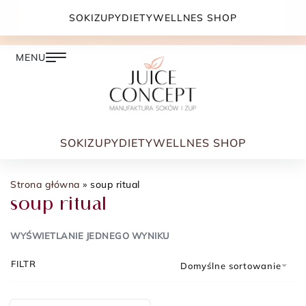
DARMOWA DOSTAWA PRZY ZAMÓWIENIU JUŻ OD
SOKI
ZUPY
DIETY
WELLNES SHOP
399.00 ZŁ
SOKI
ZUPY
DIETY
WELLNES SHOP
Strona główna
»
soup ritual
soup ritual
WYŚWIETLANIE JEDNEGO WYNIKU
FILTR
Domyślne sortowanie