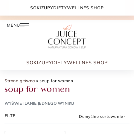
DARMOWA DOSTAWA PRZY ZAMÓWIENIU JUŻ OD
SOKI
ZUPY
DIETY
WELLNES SHOP
399.00 ZŁ
SOKI
ZUPY
DIETY
WELLNES SHOP
Strona główna
»
soup for women
soup for women
WYŚWIETLANIE JEDNEGO WYNIKU
FILTR
Domyślne sortowanie