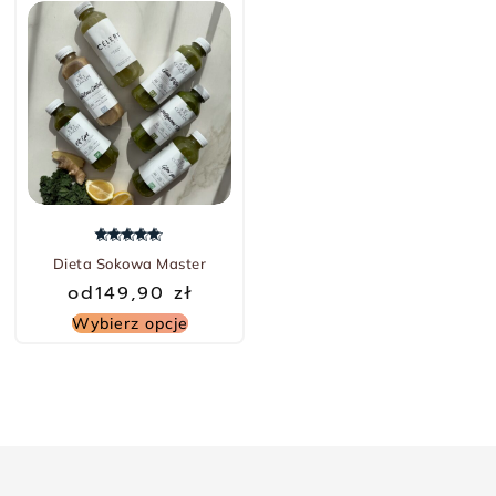
Oceniono
5.00
na 5
Dieta Sokowa Master
od
149,90
zł
Wybierz opcje