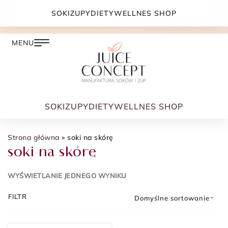
DARMOWA DOSTAWA PRZY ZAMÓWIENIU JUŻ OD
SOKI
ZUPY
DIETY
WELLNES SHOP
399.00 ZŁ
SOKI
ZUPY
DIETY
WELLNES SHOP
Strona główna
»
soki na skórę
soki na skórę
WYŚWIETLANIE JEDNEGO WYNIKU
FILTR
Domyślne sortowanie