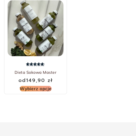
Oceniono
5.00
na 5
Dieta Sokowa Master
od
149,90
zł
Wybierz opcje