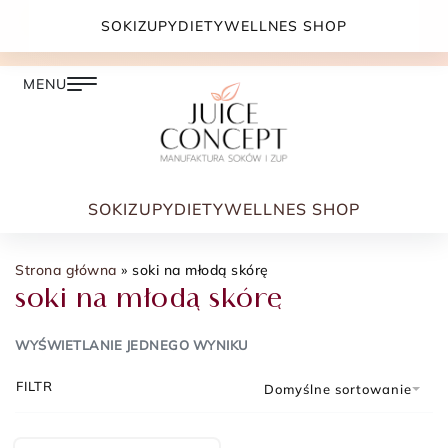
DARMOWA DOSTAWA PRZY ZAMÓWIENIU JUŻ OD
SOKI
ZUPY
DIETY
WELLNES SHOP
399.00 ZŁ
SOKI
ZUPY
DIETY
WELLNES SHOP
Strona główna
»
soki na młodą skórę
soki na młodą skórę
WYŚWIETLANIE JEDNEGO WYNIKU
FILTR
Domyślne sortowanie