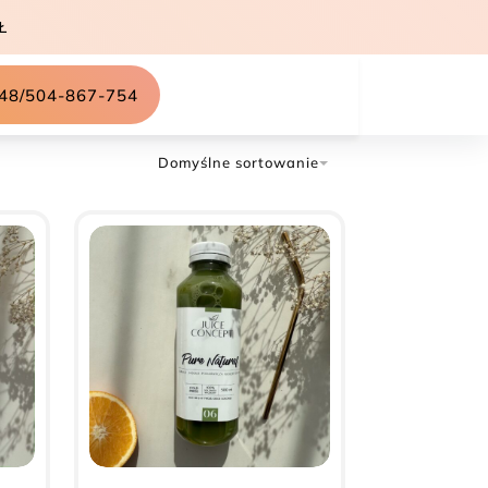
Ł
48/504-867-754
Domyślne sortowanie