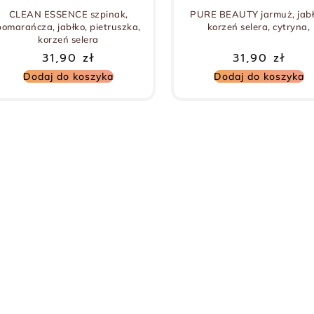
CLEAN ESSENCE szpinak,
PURE BEAUTY jarmuż, jabł
pomarańcza, jabłko, pietruszka,
korzeń selera, cytryna,
korzeń selera
31,90
zł
31,90
zł
Dodaj do koszyka
Dodaj do koszyka