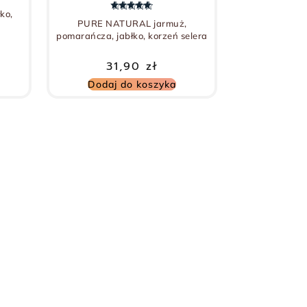
ko,
Oceniono
5.00
na 5
PURE NATURAL jarmuż,
pomarańcza, jabłko, korzeń selera
31,90
zł
Dodaj do koszyka