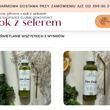
DARMOWA DOSTAWA PRZY ZAMÓWIENIU JUŻ OD 399.00 Z
rona główna
»
sok z selerem
S SHOP
JUICE CLUB
BLOG
KONTAKT
ok z selerem
+
ŚWIETLANIE WSZYSTKICH 3 WYNIKÓW