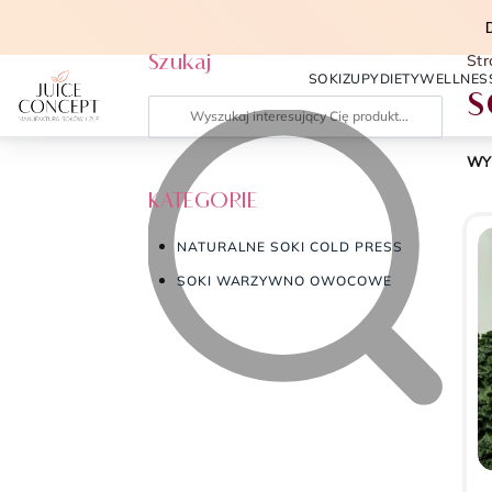
Szukaj
St
SOKI
ZUPY
DIETY
WELLNES
s
WY
KATEGORIE
NATURALNE SOKI COLD PRESS
SOKI WARZYWNO OWOCOWE